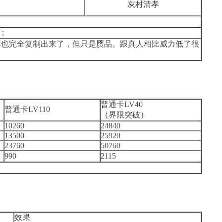
灰村清孝
）；
体也完全复制出来了，但只是赝品。跟真人相比威力低了很
普通卡LV40
普通卡LV110
（界限突破）
10260
24840
13500
25920
23760
50760
990
2115
效果