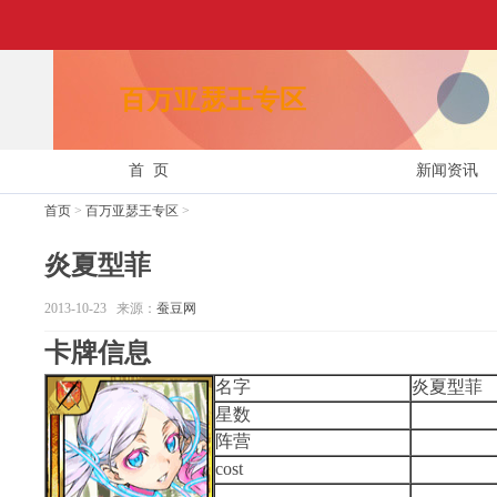
百万亚瑟王专区
首 页
新闻资讯
首页
>
百万亚瑟王专区
>
炎夏型菲
2013-10-23 来源：
蚕豆网
卡牌信息
名字
炎夏型菲
星数
阵营
cost