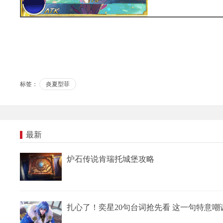
标签：
炎夏型菲
最新
炉石传说肯瑞托城堡攻略
扎心了！奕星20句台词抢先看 这一句特意嘲