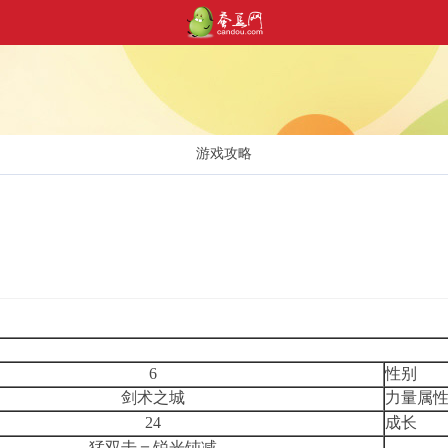
游戏攻略
6
性别
剑术之城
力量属
24
成长
猛双击＝锐光钝减