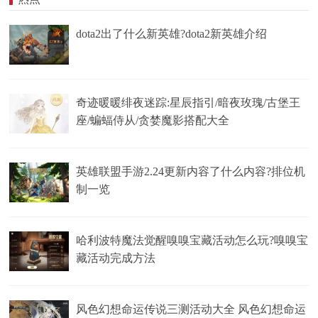
dota2出了什么新英雄?dota2新英雄介绍
奇迹暖暖绯夜迷踪:星辰指引/暗夜玫瑰/古堡王
座/蝙蝠侍从/贪婪魔影搭配大全
英雄联盟手游2.24更新内容了什么内容?排位机
制一览
哈利波特魔法觉醒嗅嗅宝藏活动怎么玩?嗅嗅宝
藏活动完成方法
风色幻想命运传说三测活动大全 风色幻想命运