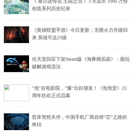
《 塞尔达传说 王国之泪 》3 天卖出 1000 万份
创造系列历史纪录
《英雄联盟手游》今日更新：无限火力升级归
来 英雄可达25级
任天堂回应下架Steam版《海豚模拟器》：能玩
破解游戏违法
"泡"在电影院，"爆"出好朋友！《泡泡堂》23
周年狂欢正式启幕
哲库突然关停，中国手机厂商自研“芯”之路的
终结