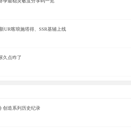
17赛季最稳灵敏度分享码一览
新UR喀琅施塔得、SSR基辅上线
尿久点咋了
 万份 创造系列历史纪录