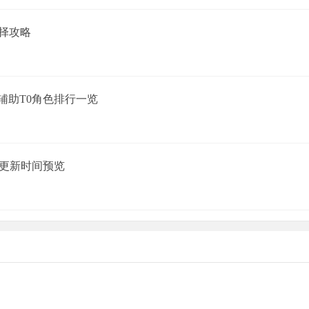
择攻略
C/辅助T0角色排行一览
序&更新时间预览