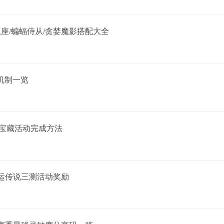
王座/蝙蝠侍从/贪婪魔影搭配大全
位机制一览
宝藏活动完成方法
运传说三测活动奖励