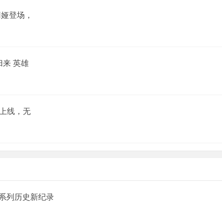
莉娅登场，
来 英雄
伊上线，无
创系列历史新纪录