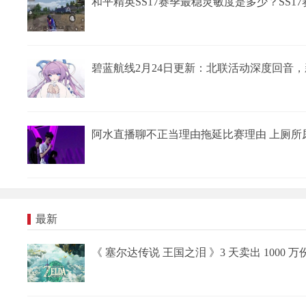
和平精英SS17赛季最稳灵敏度是多少？SS
碧蓝航线2月24日更新：北联活动深度回音，
阿水直播聊不正当理由拖延比赛理由 上厕所
最新
《 塞尔达传说 王国之泪 》3 天卖出 1000