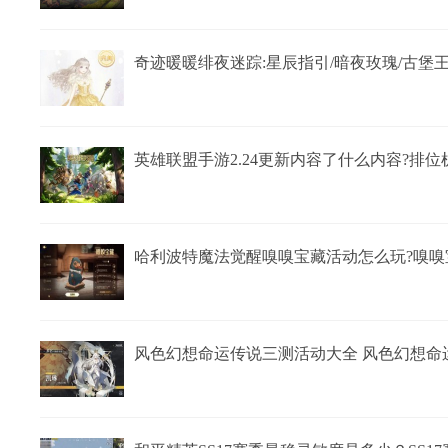
奇迹暖暖绯夜迷踪:星辰指引/暗夜玫瑰/古堡
英雄联盟手游2.24更新内容了什么内容?排
哈利波特魔法觉醒嗅嗅宝藏活动怎么玩?嗅嗅
风色幻想命运传说三测活动大全 风色幻想命