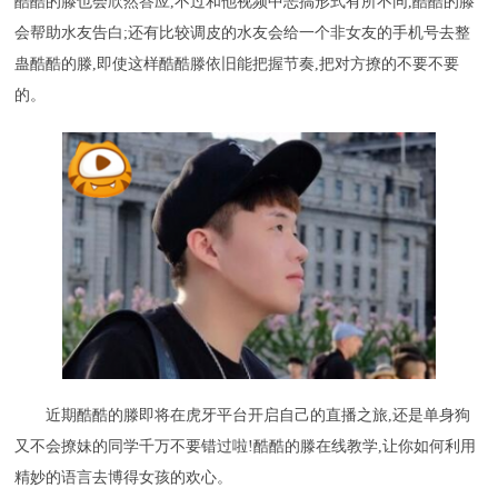
酷酷的滕也会欣然答应,不过和他视频中恶搞形式有所不同,酷酷的滕
会帮助水友告白;还有比较调皮的水友会给一个非女友的手机号去整
蛊酷酷的滕,即使这样酷酷滕依旧能把握节奏,把对方撩的不要不要
的。
近期酷酷的滕即将在虎牙平台开启自己的直播之旅,还是单身狗
又不会撩妹的同学千万不要错过啦!酷酷的滕在线教学,让你如何利用
精妙的语言去博得女孩的欢心。