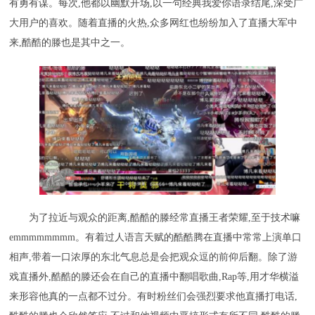
有勇有谋。每次,他都以幽默开场,以一句经典我爱你语录结尾,深受广
大用户的喜欢。随着直播的火热,众多网红也纷纷加入了直播大军中
来,酷酷的滕也是其中之一。
为了拉近与观众的距离,酷酷的滕经常直播王者荣耀,至于技术嘛
emmmmmmmm。有着过人语言天赋的酷酷腾在直播中常常上演单口
相声,带着一口浓厚的东北气息总是会把观众逗的前仰后翻。除了游
戏直播外,酷酷的滕还会在自己的直播中翻唱歌曲,Rap等,用才华横溢
来形容他真的一点都不过分。有时粉丝们会强烈要求他直播打电话,