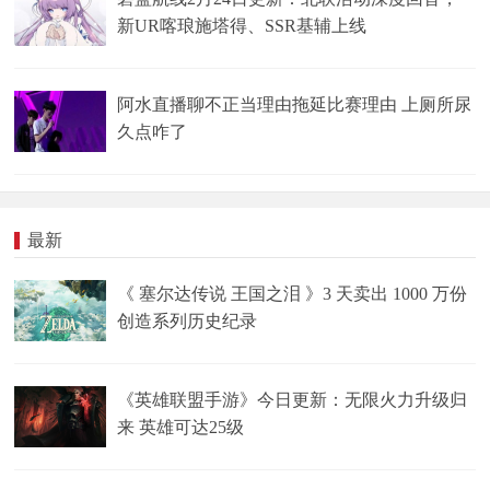
新UR喀琅施塔得、SSR基辅上线
阿水直播聊不正当理由拖延比赛理由 上厕所尿
久点咋了
最新
《 塞尔达传说 王国之泪 》3 天卖出 1000 万份
创造系列历史纪录
《英雄联盟手游》今日更新：无限火力升级归
来 英雄可达25级