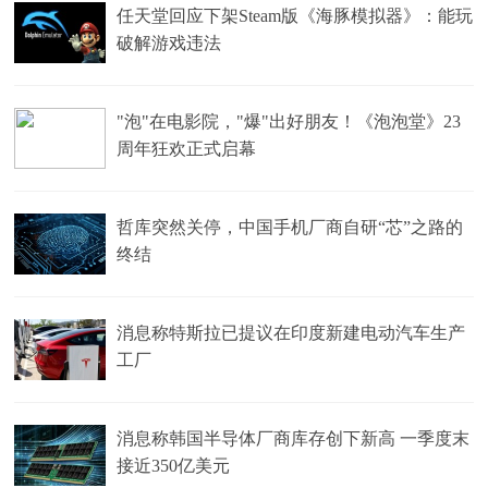
任天堂回应下架Steam版《海豚模拟器》：能玩
破解游戏违法
"泡"在电影院，"爆"出好朋友！《泡泡堂》23
周年狂欢正式启幕
哲库突然关停，中国手机厂商自研“芯”之路的
终结
消息称特斯拉已提议在印度新建电动汽车生产
工厂
消息称韩国半导体厂商库存创下新高 一季度末
接近350亿美元