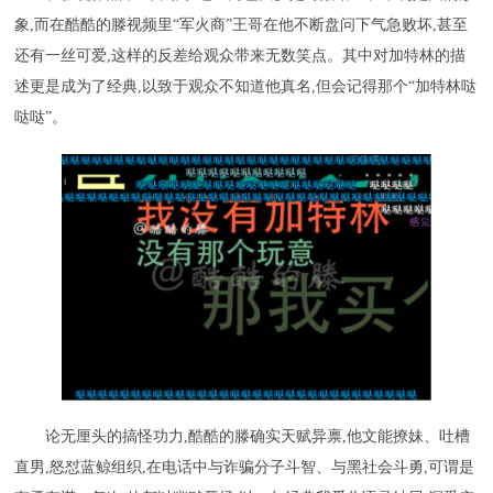
象,而在酷酷的滕视频里“军火商”王哥在他不断盘问下气急败坏,甚至
还有一丝可爱,这样的反差给观众带来无数笑点。其中对加特林的描
述更是成为了经典,以致于观众不知道他真名,但会记得那个“加特林哒
哒哒”。
论无厘头的搞怪功力,酷酷的滕确实天赋异禀,他文能撩妹、吐槽
直男,怒怼蓝鲸组织,在电话中与诈骗分子斗智、与黑社会斗勇,可谓是