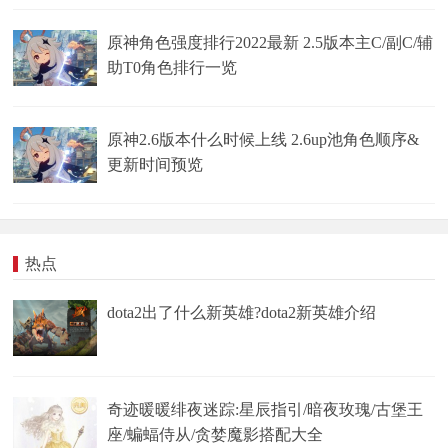
原神角色强度排行2022最新 2.5版本主C/副C/辅
助T0角色排行一览
原神2.6版本什么时候上线 2.6up池角色顺序&
更新时间预览
热点
dota2出了什么新英雄?dota2新英雄介绍
奇迹暖暖绯夜迷踪:星辰指引/暗夜玫瑰/古堡王
座/蝙蝠侍从/贪婪魔影搭配大全