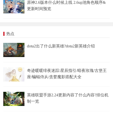
原神2.6版本什么时候上线 2.6up池角色顺序&
更新时间预览
热点
dota2出了什么新英雄?dota2新英雄介绍
奇迹暖暖绯夜迷踪:星辰指引/暗夜玫瑰/古堡王
座/蝙蝠侍从/贪婪魔影搭配大全
英雄联盟手游2.24更新内容了什么内容?排位机
制一览